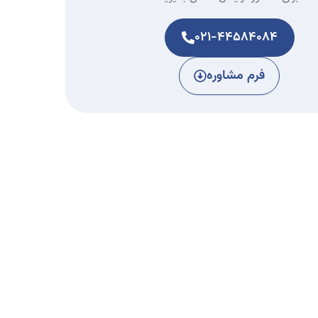
021-44584084
فرم مشاوره